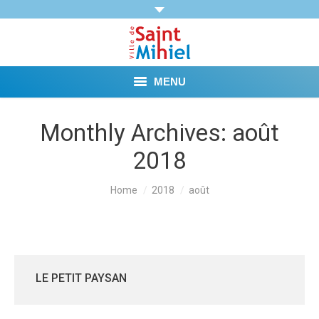
MENU
Agenda
Monthly Archives:
août
2018
Vie municipale
Démarches et Aides
You are here:
Home
2018
août
Vie pratique
Loisirs
LE PETIT PAYSAN
Tourisme et Mémoire