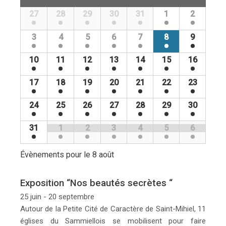
Évènements
de
27
28
29
30
31
1
2
Calendrier
Évènements
de
3
4
5
6
7
8
9
Évènements
10
11
12
13
14
15
16
17
18
19
20
21
22
23
24
25
26
27
28
29
30
31
1
2
3
4
5
6
Évènements pour le
8 août
Exposition “Nos beautés secrètes “
25 juin - 20 septembre
Autour de la Petite Cité de Caractère de Saint-Mihiel, 11
églises du Sammiellois se mobilisent pour faire