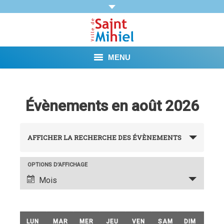
MENU
Agenda
Évènements en août 2026
Vie municipale
Recherche
Démarches et Aides
AFFICHER LA RECHERCHE DES ÉVÈNEMENTS
et
Vie pratique
navigation
OPTIONS D’AFFICHAGE
Navigation
Mois
de
Loisirs
de
vues
vues
Tourisme et Mémoire
évènement
Calendrier
LUN
MAR
MER
JEU
VEN
SAM
DIM