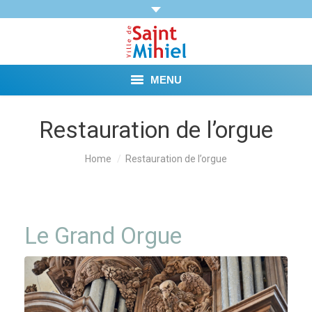
MENU
Agenda
Restauration de l’orgue
Vie municipale
You are here:
Home
Restauration de l’orgue
Démarches et Aides
Vie pratique
Le Grand Orgue
Loisirs
Tourisme et Mémoire