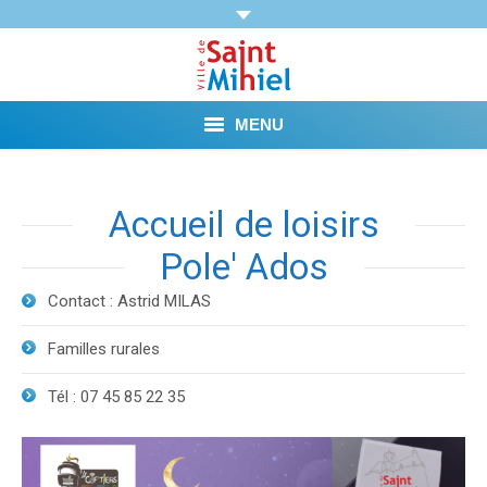
MENU
Agenda
Accueil de loisirs
Vie municipale
Pole' Ados
Démarches et Aides
Contact : Astrid MILAS
Vie pratique
Familles rurales
Loisirs
Tél : 07 45 85 22 35
Tourisme et Mémoire