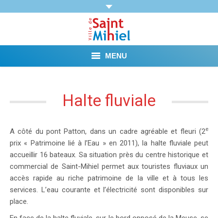
MENU
Agenda
Halte fluviale
Vie municipale
Démarches et Aides
e
A côté du pont Patton, dans un cadre agréable et fleuri (2
prix « Patrimoine lié à l’Eau » en 2011), la halte fluviale peut
Vie pratique
accueillir 16 bateaux. Sa situation près du centre historique et
commercial de Saint-Mihiel permet aux touristes fluviaux un
Loisirs
accès rapide au riche patrimoine de la ville et à tous les
services. L’eau courante et l’électricité sont disponibles sur
Tourisme et Mémoire
place.