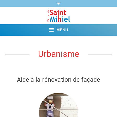
MENU
Agenda
Urbanisme
Vie municipale
Démarches et Aides
Aide à la rénovation de façade
Vie pratique
Loisirs
Tourisme et Mémoire