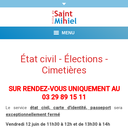
MENU
Agenda
État civil - Élections -
Vie municipale
Cimetières
Démarches et Aides
SUR RENDEZ-VOUS UNIQUEMENT AU
Vie pratique
03 29 89 15 11
Loisirs
Le service
état civil, carte d’identité, passeport
sera
exceptionnellement fermé
Tourisme et Mémoire
Vendredi 12 juin de 11h30 à 12h et de 13h30 à 14h