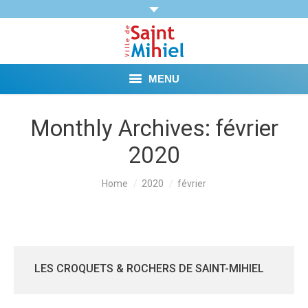
MENU
Agenda
Monthly Archives:
février
2020
Vie municipale
Démarches et Aides
You are here:
Home
2020
février
Vie pratique
Loisirs
LES CROQUETS & ROCHERS DE SAINT-MIHIEL
Tourisme et Mémoire