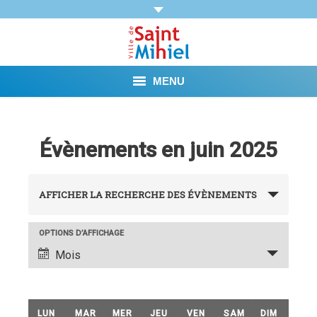
MENU
Agenda
Évènements en juin 2025
Vie municipale
Recherche
Démarches et Aides
AFFICHER LA RECHERCHE DES ÉVÈNEMENTS
et
Vie pratique
navigation
OPTIONS D’AFFICHAGE
Navigation
Mois
de
Loisirs
de
vues
vues
Tourisme et Mémoire
évènement
Calendrier
LUN
MAR
MER
JEU
VEN
SAM
DIM