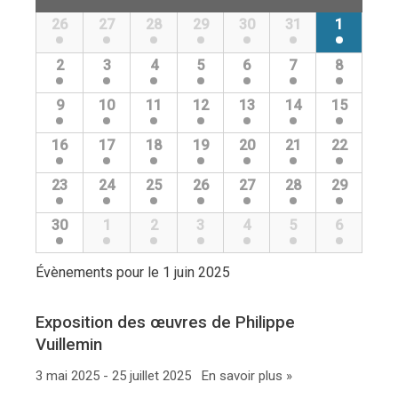
Évènements
de
26
27
28
29
30
31
1
Calendrier
Évènements
de
2
3
4
5
6
7
8
Évènements
9
10
11
12
13
14
15
16
17
18
19
20
21
22
23
24
25
26
27
28
29
30
1
2
3
4
5
6
Évènements pour le
1 juin 2025
Exposition des œuvres de Philippe
Vuillemin
3 mai 2025 - 25 juillet 2025
En savoir plus »