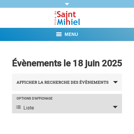
MENU
Agenda
Évènements le 18 juin 2025
Vie municipale
Recherche
Démarches et Aides
AFFICHER LA RECHERCHE DES ÉVÈNEMENTS
et
Vie pratique
navigation
OPTIONS D’AFFICHAGE
Navigation
Liste
de
Loisirs
de
vues
vues
Tourisme et Mémoire
évènement