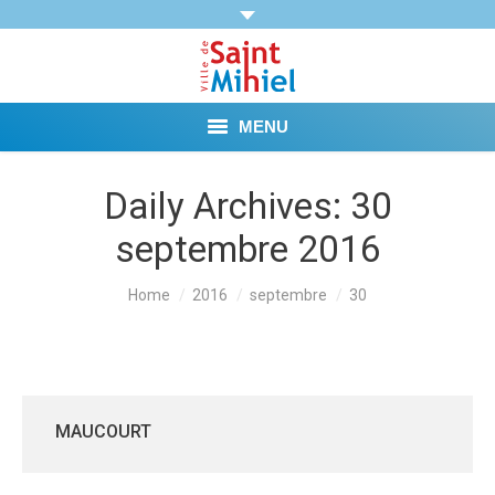
MENU
Agenda
Daily Archives:
30
septembre 2016
Vie municipale
Démarches et Aides
You are here:
Home
2016
septembre
30
Vie pratique
Loisirs
MAUCOURT
Tourisme et Mémoire