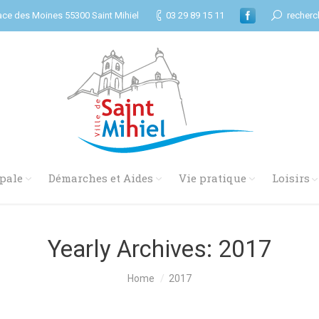
ace des Moines 55300 Saint Mihiel
03 29 89 15 11
recherc
pale
Démarches et Aides
Vie pratique
Loisirs
Yearly Archives:
2017
Home
2017