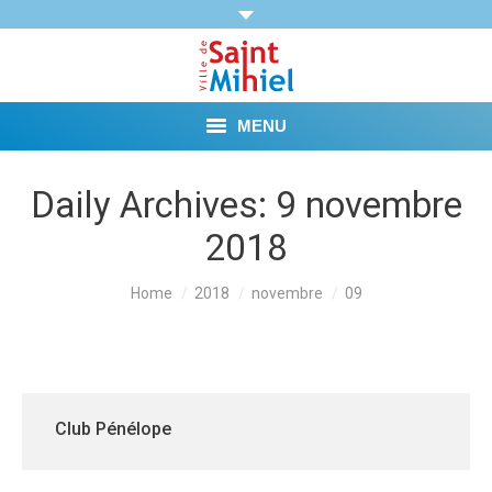
MENU
Agenda
Daily Archives:
9 novembre
2018
Vie municipale
Démarches et Aides
You are here:
Home
2018
novembre
09
Vie pratique
Loisirs
Club Pénélope
Tourisme et Mémoire