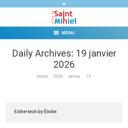
MENU
Agenda
Daily Archives:
19 janvier
2026
Vie municipale
Démarches et Aides
You are here:
Home
2026
janvier
19
Vie pratique
Loisirs
Esthe-tech by Émilie
Tourisme et Mémoire