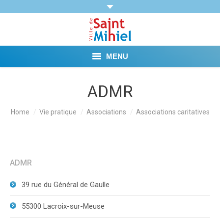
MENU
Agenda
ADMR
Vie municipale
You are here:
Home
Vie pratique
Associations
Associations caritatives
Démarches et Aides
Vie pratique
ADMR
Loisirs
39 rue du Général de Gaulle
Tourisme et Mémoire
55300 Lacroix-sur-Meuse