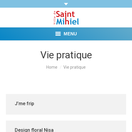
MENU
Agenda
Vie pratique
Vie municipale
You are here:
Home
Vie pratique
Démarches et Aides
Vie pratique
J’me frip
Loisirs
Tourisme et Mémoire
Design floral Nisa