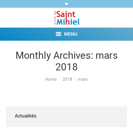
MENU
Agenda
Monthly Archives:
mars
2018
Vie municipale
Démarches et Aides
You are here:
Home
2018
mars
Vie pratique
Loisirs
Actualités
Tourisme et Mémoire