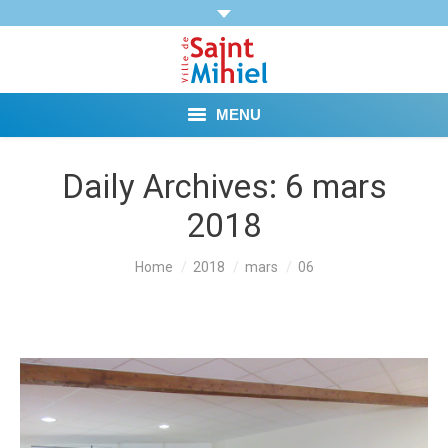
MENU
Agenda
Daily Archives:
6 mars
2018
Vie municipale
Démarches et Aides
You are here:
Home
2018
mars
06
Vie pratique
Loisirs
Tourisme et Mémoire