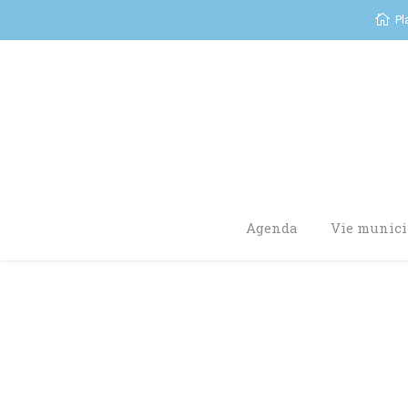
Pl
Agenda
Vie munici
You are here: