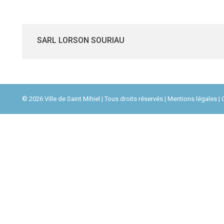
SARL LORSON SOURIAU
© 2026 Ville de Saint Mihiel | Tous droits réservés |
Mentions légales
| 