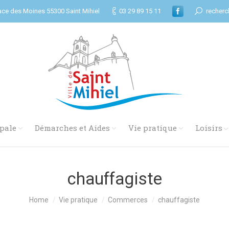
ace des Moines 55300 Saint Mihiel
03 29 89 15 11
recherc
pale
Démarches et Aides
Vie pratique
Loisirs
chauffagiste
Home
Vie pratique
Commerces
chauffagiste