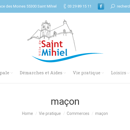
ace des Moines 55300 Saint Mihiel
03 29 89 15 11
recherc
pale
Démarches et Aides
Vie pratique
Loisirs
maçon
Home
Vie pratique
Commerces
maçon