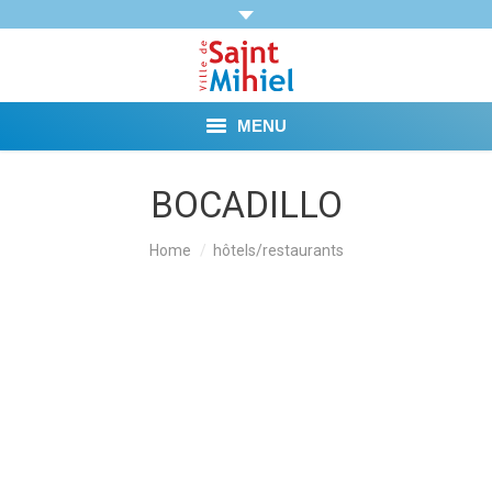
MENU
Agenda
BOCADILLO
Vie municipale
You are here:
Home
hôtels/restaurants
Démarches et Aides
Vie pratique
Loisirs
Tourisme et Mémoire