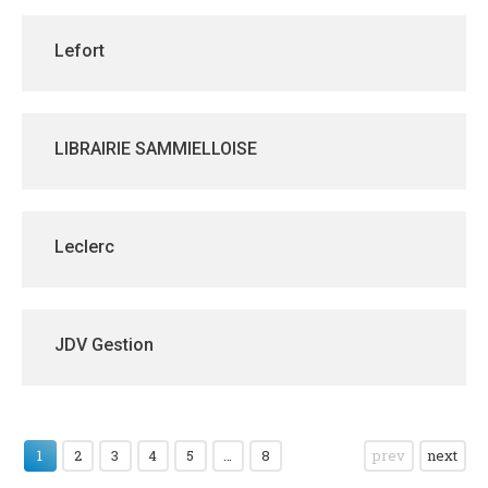
Lefort
LIBRAIRIE SAMMIELLOISE
Leclerc
JDV Gestion
1
2
3
4
5
…
8
prev
next