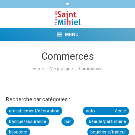
MENU
Agenda
Commerces
Vie municipale
You are here:
Home
Vie pratique
Commerces
Démarches et Aides
Vie pratique
Recherche par catégories :
Loisirs
ameublement/décoration
auto école
banque/assurance
bar
beauté/parfumerie
Tourisme et Mémoire
bijouterie
boucherie/traiteur