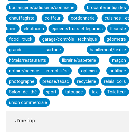
boulangerie/pâtisserie/confiserie
brocante/antiquités
chauffagiste
coiffeur
cordonnerie
cuisines et
bains
éléctricien
épicerie/fruits et légumes
fleuriste
food truck
garage/contrôle technique
géomètre
grande surface
habillement/textile
hôtels/restaurants
librairie/papeterie
maçon
notaire/agence immobilière
opticien
outillage
photographe
presse/tabac
recyclerie
relais colis
Salon de thé
sport
tatouage
taxi
Toiletteur
union commerciale
J’me frip