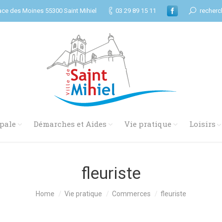
ace des Moines 55300 Saint Mihiel
03 29 89 15 11
recherc
pale
Démarches et Aides
Vie pratique
Loisirs
fleuriste
Home
Vie pratique
Commerces
fleuriste