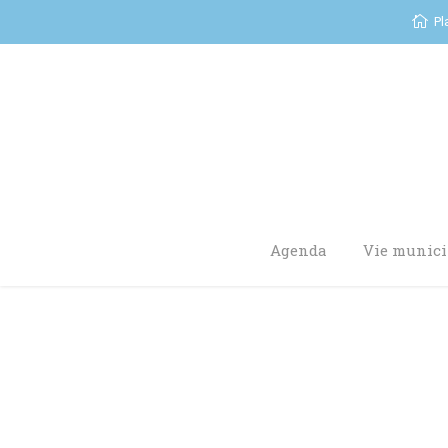
Pl
Agenda
Vie munici
You are here: