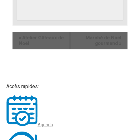
«
Atelier Gâteaux de
Marché de Noël
Noël
gourmand
»
Accès rapides:
Agenda