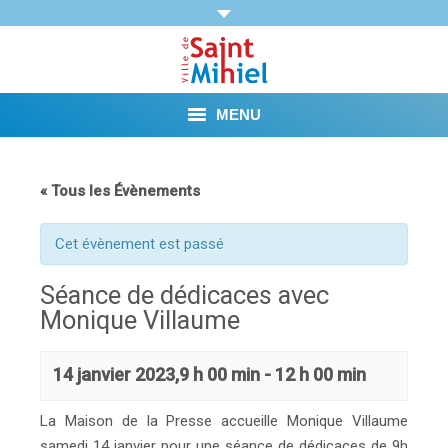
MENU
Agenda
« Tous les Évènements
Vie municipale
Cet évènement est passé
Démarches et Aides
Séance de dédicaces avec
Monique Villaume
Vie pratique
Loisirs
14 janvier 2023,9 h 00 min
-
12 h 00 min
Tourisme et Mémoire
La Maison de la Presse accueille Monique Villaume
samedi 14 janvier pour une séance de dédicaces de 9h