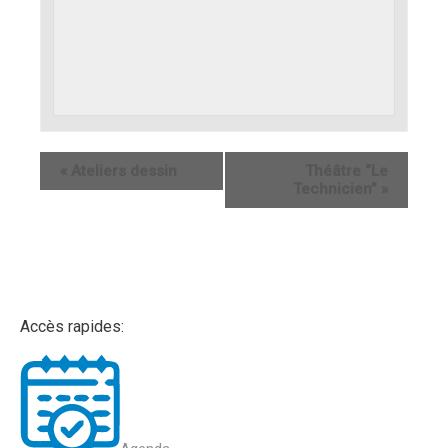
«
Ateliers dessin
Théâtre “Le
Technicien”
»
Accès rapides: