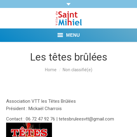
MENU
Agenda
Les têtes brûlées
Vie municipale
You are here:
Home
Non classifié(e)
Démarches et Aides
Vie pratique
Association VTT les Têtes Brûlées
Président : Mickaël Charrois
Loisirs
Contact : 06 72 47 92 76 | tetesbruleesvtt@gmail.com
Tourisme et Mémoire