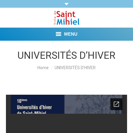
MENU
Agenda
UNIVERSITÉS D’HIVER
Vie municipale
You are here:
Home
UNIVERSITÉS D’HIVER
Démarches et Aides
Vie pratique
Loisirs
Tourisme et Mémoire