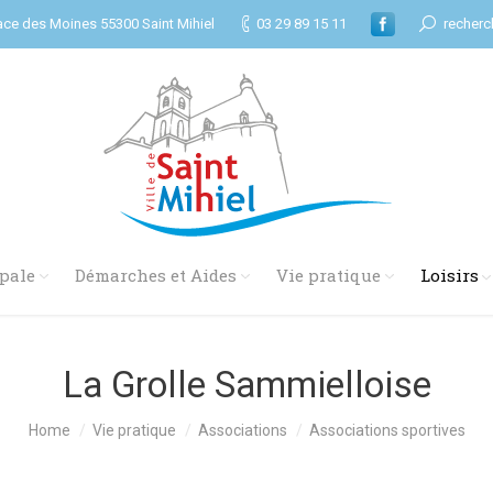
ace des Moines 55300 Saint Mihiel
03 29 89 15 11
recherc
pale
Démarches et Aides
Vie pratique
Loisirs
La Grolle Sammielloise
Home
Vie pratique
Associations
Associations sportives