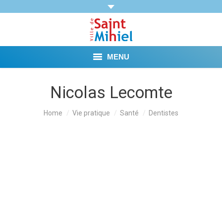
MENU
Agenda
Nicolas Lecomte
Vie municipale
You are here:
Home
Vie pratique
Santé
Dentistes
Démarches et Aides
Vie pratique
Loisirs
Tourisme et Mémoire