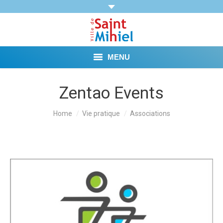
MENU
Agenda
Zentao Events
Vie municipale
You are here:
Home
Vie pratique
Associations
Démarches et Aides
Vie pratique
Loisirs
Tourisme et Mémoire