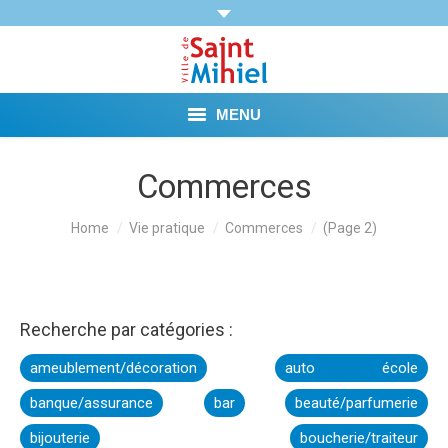
MENU
Agenda
Commerces
Vie municipale
You are here:
Home
Vie pratique
Commerces
(Page 2)
Démarches et Aides
Vie pratique
Recherche par catégories :
Loisirs
ameublement/décoration
auto école
banque/assurance
bar
beauté/parfumerie
Tourisme et Mémoire
bijouterie
boucherie/traiteur