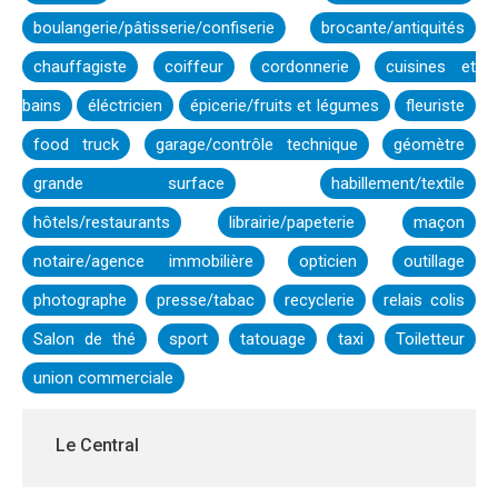
boulangerie/pâtisserie/confiserie
brocante/antiquités
chauffagiste
coiffeur
cordonnerie
cuisines et
bains
éléctricien
épicerie/fruits et légumes
fleuriste
food truck
garage/contrôle technique
géomètre
grande surface
habillement/textile
hôtels/restaurants
librairie/papeterie
maçon
notaire/agence immobilière
opticien
outillage
photographe
presse/tabac
recyclerie
relais colis
Salon de thé
sport
tatouage
taxi
Toiletteur
union commerciale
Le Central