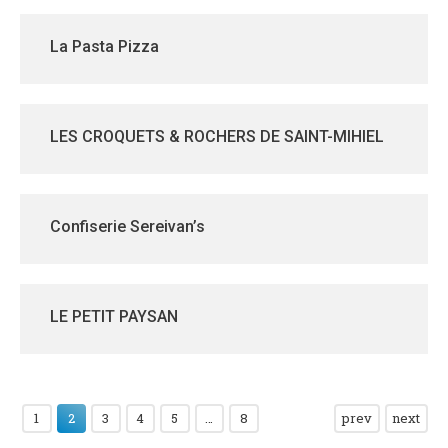
La Pasta Pizza
LES CROQUETS & ROCHERS DE SAINT-MIHIEL
Confiserie Sereivan’s
LE PETIT PAYSAN
1
2
3
4
5
…
8
prev
next