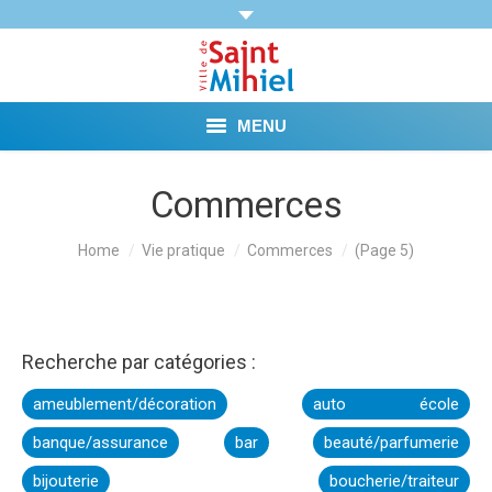
MENU
Agenda
Commerces
Vie municipale
You are here:
Home
Vie pratique
Commerces
(Page 5)
Démarches et Aides
Vie pratique
Recherche par catégories :
Loisirs
ameublement/décoration
auto école
banque/assurance
bar
beauté/parfumerie
Tourisme et Mémoire
bijouterie
boucherie/traiteur