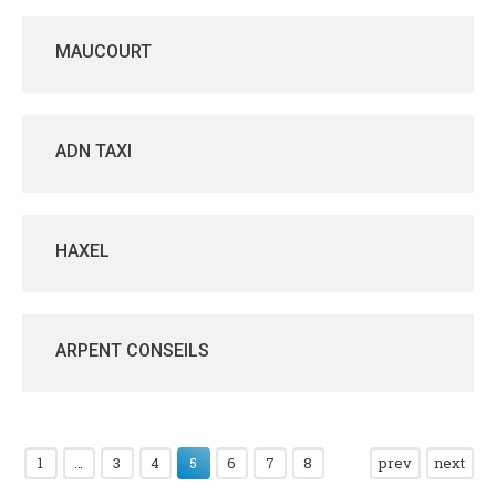
MAUCOURT
ADN TAXI
HAXEL
ARPENT CONSEILS
1
…
3
4
5
6
7
8
prev
next