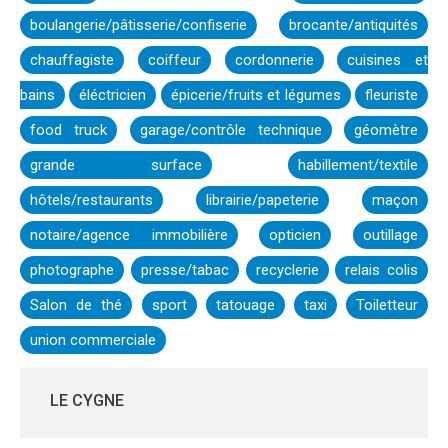
boulangerie/pâtisserie/confiserie
brocante/antiquités
chauffagiste
coiffeur
cordonnerie
cuisines et
bains
éléctricien
épicerie/fruits et légumes
fleuriste
food truck
garage/contrôle technique
géomètre
grande surface
habillement/textile
hôtels/restaurants
librairie/papeterie
maçon
notaire/agence immobilière
opticien
outillage
photographe
presse/tabac
recyclerie
relais colis
Salon de thé
sport
tatouage
taxi
Toiletteur
union commerciale
LE CYGNE